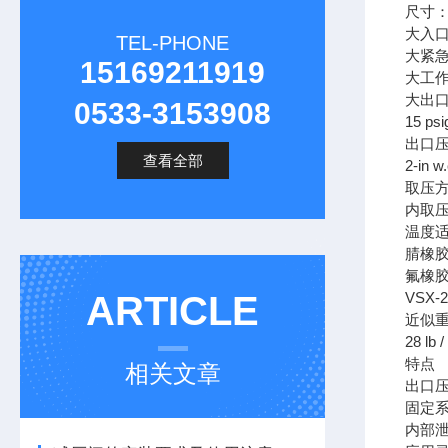
尺寸：1
大入
TEL-PHONE
大紧急（
15169211919
大工作入
大出
0533-3153908
15 psig
出口
查看全部
2-in w
取压
内取
温度
腈橡胶 
氟橡胶
ARTICLE
VSX-2
近似
28 lb /
特点
相关文章
出口
固定系
内部