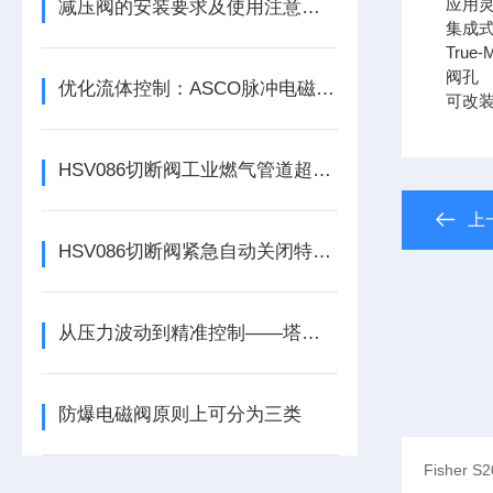
应用
减压阀的安装要求及使用注意事项
集成
True-
阀孔
优化流体控制：ASCO脉冲电磁阀在流体管路系统中的重要作用
可改
HSV086切断阀工业燃气管道超压泄压场景下的安全防护原理
上
HSV086切断阀紧急自动关闭特性保障燃气场站运行安全稳定
从压力波动到精准控制——塔塔里尼调压器，守护每一方气流
防爆电磁阀原则上可分为三类