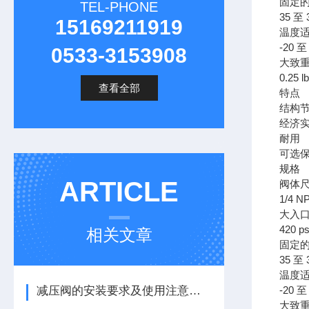
固定
TEL-PHONE
35 至 
15169211919
温度
-20 至
0533-3153908
大致
0.25 lb
查看全部
特点
结构
经济
耐用
可选
规格
ARTICLE
阀体
1/4 N
大入
420 ps
相关文章
固定
35 至 
温度
减压阀的安装要求及使用注意事项
-20 至
大致