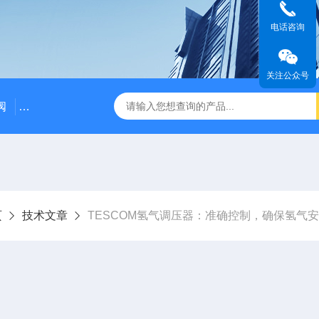
电话咨询
关注公众号
阀
ASCO防爆脉冲阀
CNG减压撬天燃气减压撬
ASC
页
技术文章
TESCOM氢气调压器：准确控制，确保氢气