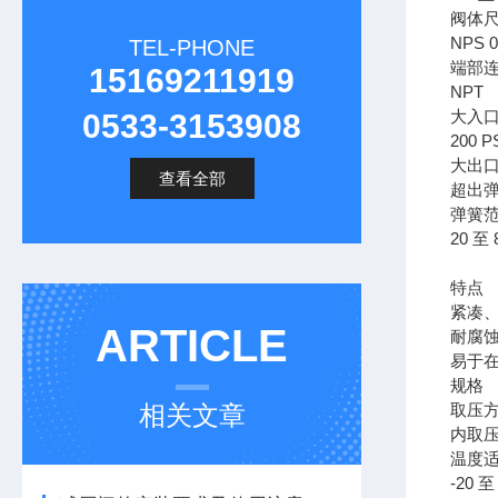
阀体
NPS 0.5
TEL-PHONE
端部
15169211919
NPT
大入
0533-3153908
200 PS
大出
查看全部
超出弹
弹簧
20 至 8
特点
紧凑
ARTICLE
耐腐
易于
规格
相关文章
取压
内取
温度
-20 至 