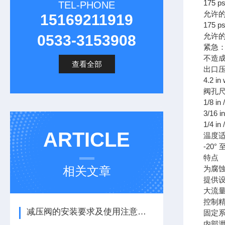
175 ps
TEL-PHONE
允许
15169211919
175 ps
允许
0533-3153908
紧急：10
不造成内
查看全部
出口
4.2 i
阀孔
1/8 i
3/16 
1/4 i
ARTICLE
温度
-20° 至
特点
相关文章
为腐
提供
大流
控制
减压阀的安装要求及使用注意事项
固定
内部