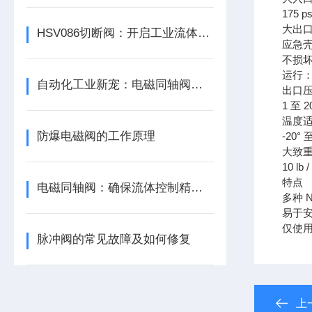
175 ps
大出
HSV086切断阀：开启工业流体控制的新篇章
应急壳体：
不损坏零
运行：20
自动化工业新宠：电磁同轴阀的高效节能解决方案
出口
1 至 20
温度
防爆电磁阀的工作原理
-20° 至
大致
10 lb /
特点
电磁同轴阀：确保流体控制精准，提升工业自动化水平
多种 
易于
仅使
脉冲阀的常见故障及如何修复
上