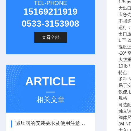
175 ps
TEL-PHONE
大出
15169211919
应急壳体：
不损坏零
0533-3153908
运行：20
出口
查看全部
1 至 20
温度
-20° 至
大致
10 lb /
特点
ARTICLE
多种 
易于
仅使
相关文章
规格
可选
独立调
阀体
减压阀的安装要求及使用注意事项
3/4 N
大入