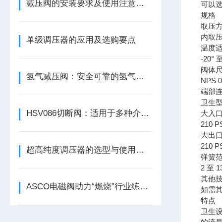
减压阀的安装要求及使用注意事项
可以选
规格
取压
内取
单级调压器的应用及选购要点
温度
-20°
阀体
氢气减压阀：安全可靠的氢气控制设备
NPS 0.5
端部
卫生型 
HSV086切断阀：适用于多种介质的高效切断解决方案，保障工业生产安全
大入
210 PS
大出
210 PS
超高纯度调压器的选型与使用注意事项
弹簧
2 至 13
其他
ASCO电磁阀助力“燃烧”行业练好内功
如需
特点
卫生