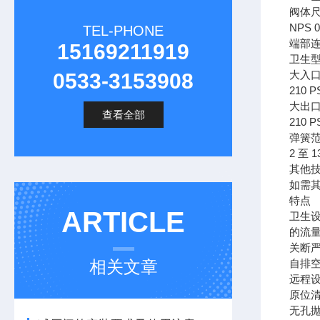
阀体
NPS 0.5
TEL-PHONE
端部
15169211919
卫生型 
大入
0533-3153908
210 PS
大出
查看全部
210 PS
弹簧
2 至 13
其他
如需
特点
ARTICLE
卫生
的流
关断
相关文章
自排
远程
原位
无孔