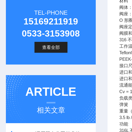
材料
阀体：
TEL-PHONE
阀座：T
15169211919
O 形
阀座定位
0533-3153908
阀膜
316 
工作
查看全部
Teflo
PEEK-
接口
进口
进口和
流通
ARTICLE
Cv = 
负载
弹簧
相关文章
重量
3.5 lb 
功能
316