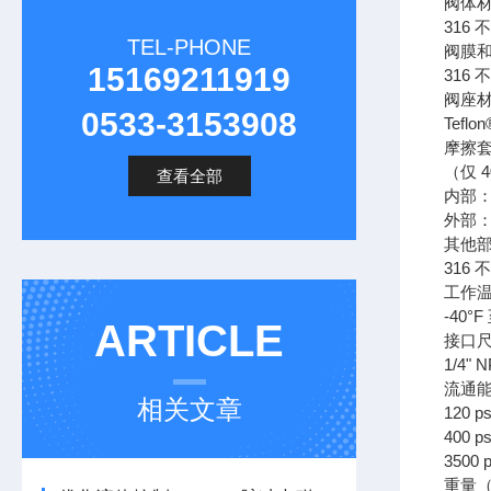
阀体
316
TEL-PHONE
阀膜
15169211919
316 
阀座
0533-3153908
Teflon
摩擦
（仅 40
查看全部
内部：T
外部：
其他
316
工作
-40°F
ARTICLE
接口
1/4" 
流通
相关文章
120 p
400 p
3500 
重量