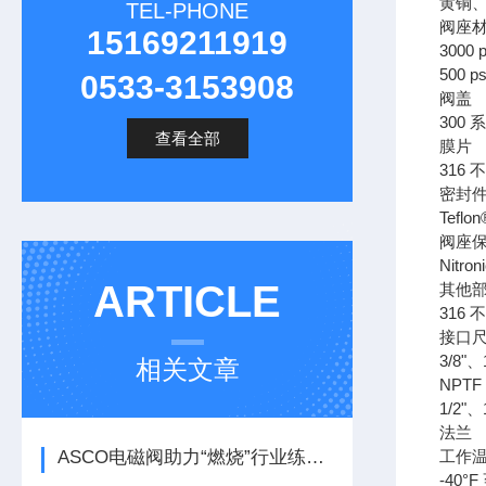
黄铜、
TEL-PHONE
阀座
15169211919
3000 
500 p
0533-3153908
阀盖
300
查看全部
膜片
316 
密封
Teflon
阀座
Nitron
ARTICLE
其他
316 
接口
3/8"、
相关文章
NPTF
1/2"、
法兰
ASCO电磁阀助力“燃烧”行业练好内功
工作
-40°F