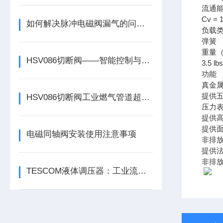
流通
Cv =
如何解决脉冲电磁阀漏气的问题？
负载
弹簧
重量
HSV086切断阀——智能控制与快速切断，提升工业管道系统的安全性
3.5 lb
功能
真金
提供
HSV086切断阀工业燃气管道超压泄压场景下的安全防护原理
压力
提供高流
提供
电磁同轴阀安装使用注意事项
非排
提供
非排
TESCOM液体调压器：工业流体压力的“稳定之锚”