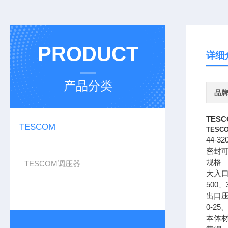
PRODUCT
详细
产品分类
品
TES
TESCOM
TESC
44-
密封
规格
TESCOM调压器
大入
500、3
出口
0-25、
本体