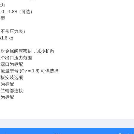
能力
 1.0、1.89（可选）
类型
（不带压力表）
s/1.6 kg
属对金属阀膜密封，减少扩散
五个出口压力范围
表端口为标配
量型号 (Cv = 1.8) 可供选择
面板安装选项
放为标配
法兰端部连接
放为标配