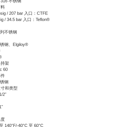
316 不锈钢
材料
psig / 207 bar 入口：CTFE
sig / 34.5 bar 入口：Teflon®
 系列不锈钢
不锈钢、Elgiloy®
件
®
保持架
ic 60
部件
不锈钢
尺寸和类型
1/2"
1"
温度
 至 140°F/-40°C 至 60°C