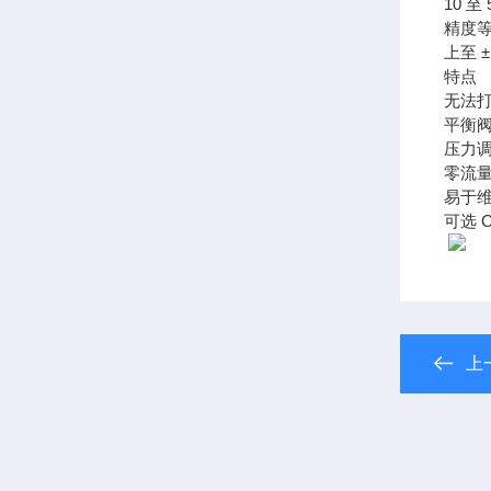
10 至 
精度
上至 ±
特点
无法
平衡
压力
零流量
易于
可选 
上