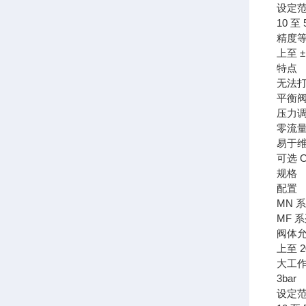
设定范
10 至 
精度
上至 ±
特点
无法
平衡
压力
零流量
易于
可选 
规格
配置
MN 
MF 
阀体
上至 2
大工
3bar
设定范