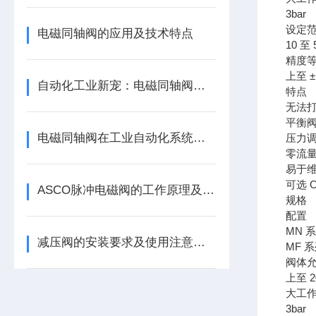
3bar
设定范
电磁同轴阀的应用及技术特点
10 至 
精度
上至 ±
自动化工业新宠：电磁同轴阀的高效节能解决方案
特点
无法
平衡
电磁同轴阀在工业自动化系统中的应用
压力
零流量
易于
可选 
ASCO脉冲电磁阀的工作原理及工作条件
规格
配置
MN 
减压阀的安装要求及使用注意事项
MF 
阀体
上至 2
大工
3bar