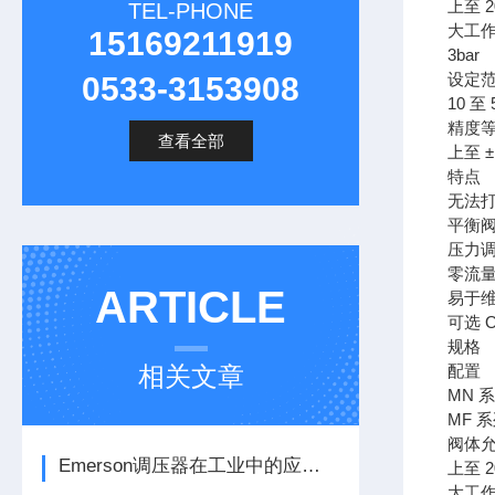
上至 2
TEL-PHONE
大工
15169211919
3bar
设定范
0533-3153908
10 至 
精度
查看全部
上至 ±
特点
无法
平衡
压力
零流量
ARTICLE
易于
可选 
规格
相关文章
配置
MN 
MF 
阀体
Emerson调压器在工业中的应用有哪些？
上至 2
大工