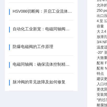
允许
250 ps
HSV086切断阀：开启工业流体控制的新篇章
出口
4 至 12
容量
自动化工业新宠：电磁同轴阀的高效节能解决方案
大 2.4
放泄
3/4 
防爆电磁阀的工作原理
温度
-20° 至
大致
配有 FP
电磁同轴阀：确保流体控制精准，提升工业自动化水平
配有 NP
特点
建议更
脉冲阀的常见故障及如何修复
入口
更优
安装
*的过
耐腐