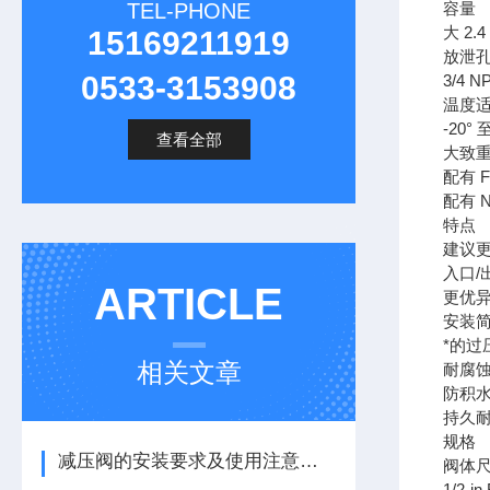
TEL-PHONE
容量
大 2.4
15169211919
放泄
0533-3153908
3/4 
温度
-20° 至
查看全部
大致
配有 FP
配有 NP
特点
建议更
入口
ARTICLE
更优
安装
*的过
相关文章
耐腐
防积
持久
规格
减压阀的安装要求及使用注意事项
阀体尺
1/2-i