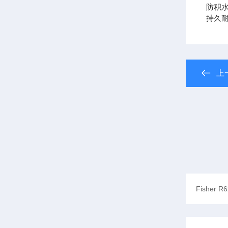
防积
持久
上